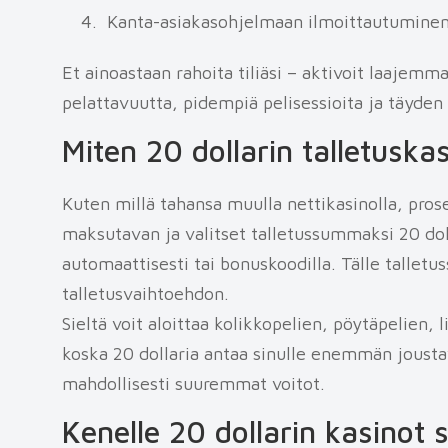
Kanta-asiakasohjelmaan ilmoittautuminen 
Et ainoastaan rahoita tiliäsi – aktivoit laaje
pelattavuutta, pidempiä pelisessioita ja täyde
Miten 20 dollarin talletuska
Kuten millä tahansa muulla nettikasinolla, proses
maksutavan ja valitset talletussummaksi 20 dolla
automaattisesti tai bonuskoodilla. Tälle tallet
talletusvaihtoehdon.
Sieltä voit aloittaa kolikkopelien, pöytäpelien, 
koska 20 dollaria antaa sinulle enemmän joustav
mahdollisesti suuremmat voitot.
Kenelle 20 dollarin kasinot 