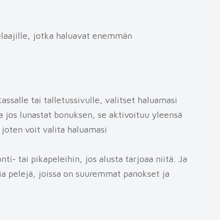
elaajille, jotka haluavat enemmän
assalle tai talletussivulle, valitset haluamasi
ja jos lunastat bonuksen, se aktivoituu yleensä
joten voit valita haluamasi
i- tai pikapeleihin, jos alusta tarjoaa niitä. Ja
sia pelejä, joissa on suuremmat panokset ja