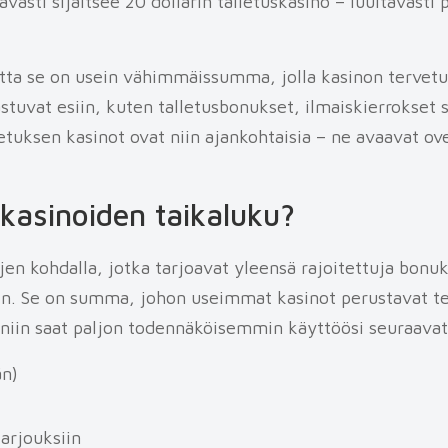
sti sijaitsee 20 dollarin talletuskasino – luultavasti p
mutta se on usein vähimmäissumma, jolla kasinon tervet
uvat esiin, kuten talletusbonukset, ilmaiskierrokset s
lletuksen kasinot ovat niin ajankohtaisia – ne avaavat o
 kasinoiden taikaluku?
jen kohdalla, jotka tarjoavat yleensä rajoitettuja bonuk
n. Se on summa, johon useimmat kasinot perustavat ter
a, niin saat paljon todennäköisemmin käyttöösi seuraavat
än)
tarjouksiin