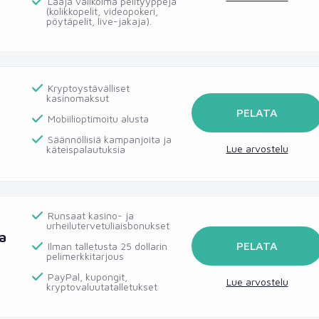
Laaja valikoima pelityyppejä
(kolikkopelit, videopokeri,
pöytäpelit, live-jakaja).
Kryptoystävälliset
kasinomaksut
PELATA
Mobiilioptimoitu alusta
Säännöllisiä kampanjoita ja
Lue arvostelu
käteispalautuksia
Runsaat kasino- ja
urheilutervetuliaisbonukset
a
PELATA
Ilman talletusta 25 dollarin
pelimerkkitarjous
PayPal, kupongit,
Lue arvostelu
kryptovaluutatalletukset