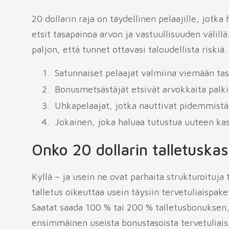
20 dollarin raja on täydellinen pelaajille, jotka
etsit tasapainoa arvon ja vastuullisuuden välill
paljon, että tunnet ottavasi taloudellista riskiä
Satunnaiset pelaajat valmiina viemään tas
Bonusmetsästäjät etsivät arvokkaita palki
Uhkapelaajat, jotka nauttivat pidemmistä
Jokainen, joka haluaa tutustua uuteen kasi
Onko 20 dollarin talletuskas
Kyllä – ja usein ne ovat parhaita strukturoituja 
talletus oikeuttaa usein täysiin tervetuliaispake
Saatat saada 100 % tai 200 % talletusbonuksen, 
ensimmäinen useista bonustasoista tervetuliaispa