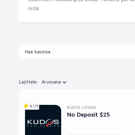
niitä.
Lajittele:
Arvosana
4.1/5
KUDOS CASINO
No Deposit
$25