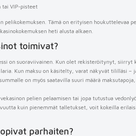
tai VIP-pisteet
mman pelikokemuksen. Tämä on erityisen houkuttelevaa p
n kasinokokemuksen heti alusta alkaen.
sinot toimivat?
si on suoraviivainen. Kun olet rekisteröitynyt, siirryt k
ria. Kun maksu on käsitelty, varat näkyvät tililläsi – 
ussummalle on myös saatavilla suuri määrä maksutapoja, 
livekasinon pelien pelaamisen tai jopa tutustua vedonlyönt
uutta kuin pienemmät talletukset, voit kokeilla erilai
sopivat parhaiten?