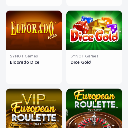
SYNOT Games
SYNOT Games
Eldorado Dice
Dice Gold