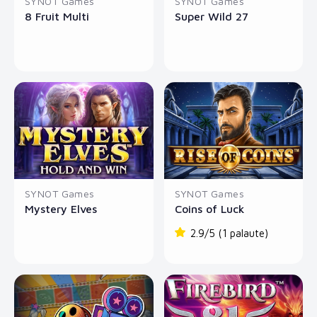
SYNOT Games
SYNOT Games
8 Fruit Multi
Super Wild 27
SYNOT Games
SYNOT Games
Mystery Elves
Coins of Luck
2.9/5
(1 palaute)