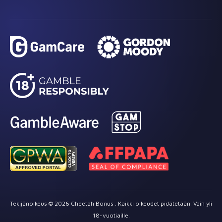
Tekijänoikeus © 2026
Cheetah Bonus
. Kaikki oikeudet pidätetään. Vain yli
18-vuotiaille.