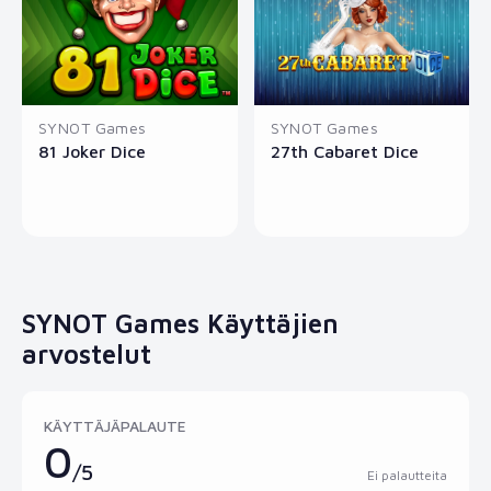
SYNOT Games
SYNOT Games
81 Joker Dice
27th Cabaret Dice
SYNOT Games Käyttäjien
arvostelut
KÄYTTÄJÄPALAUTE
0
/5
Ei palautteita